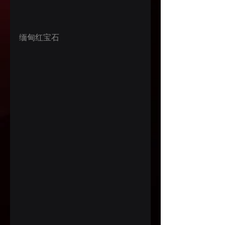
缅甸红宝石